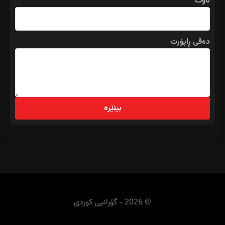
ناوت
دەقی ڕاپۆرت
بینێرە
© 2026 - گۆرانیی کوردی