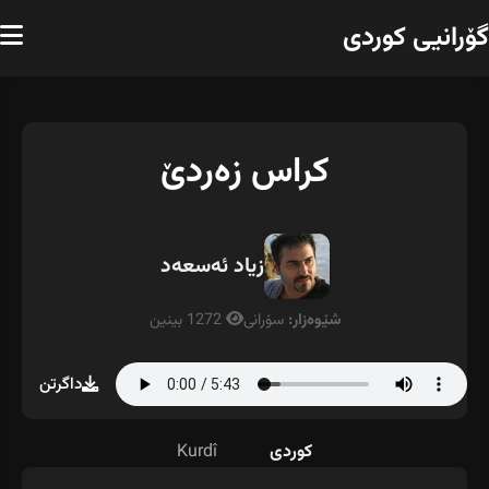
گۆرانیی کوردی
کراس زەردێ
زیاد ئەسعەد
شێوەزار:
سۆرانی
1272 بینین
داگرتن
کوردی
Kurdî