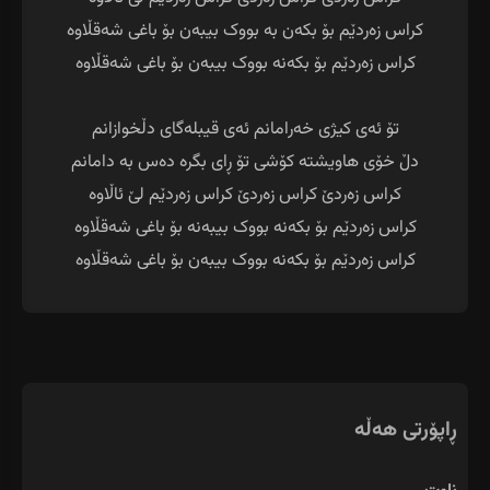
کراس زەردێم بۆ بکەنە بووک بیبەن بۆ باغی شەقڵاوە
ڕاپۆرتی هەڵە