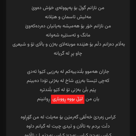
بەڵام دەزانم دڵم بۆ هێندە موبتەلای بەژن و باڵای تۆ و شیعری 
یان من 
لێڵ بووە ڕووباری