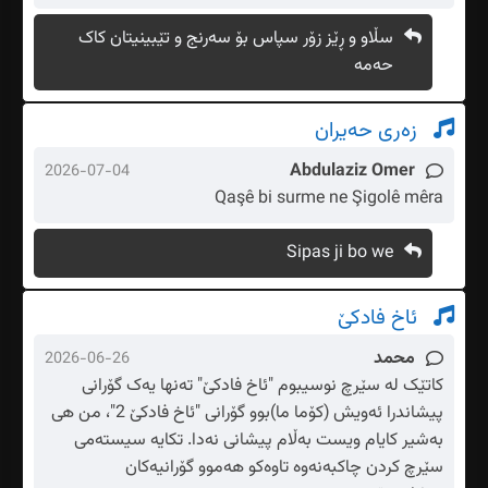
سڵاو و ڕێز زۆر سپاس بۆ سەرنج و تێبینیتان کاک
حەمە
زەری حەیران
Abdulaziz Omer
2026-07-04
Qaşê bi surme ne Şigolê mêra
Sipas ji bo we
ئاخ فادکێ
محمد
2026-06-26
کاتێک لە سێرچ نوسیبوم "ئاخ فادکێ" تەنها یەک گۆرانی
پیشاندرا ئەویش (کۆما ما)بوو گۆرانی "ئاخ فادکێ 2"، من هی
بەشیر کایام ویست بەڵام پیشانی نەدا. تکایە سیستەمی
سێرچ کردن چاکبەنەوە تاوەکو هەموو گۆرانیەکان