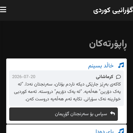
گۆرانیی کوردی
ڕاپۆرتەکان
خاڵد بسینم
کرماشانی
2026-07-20
کاکەی بەڕێز جارێکی دیکە ناردم بۆتان، سەرنجتان نەدا. "لە
یەک دۊرین" هەڵەیە. "لە یەک دۊریم" دروستە. ئەمە کوردیی
خوارینە نەک سۆرانی. تکایە ئەم هەڵەیە دروست کەن.
سپاس بۆ سەرنجتان گۆڕیمان
بای دەدا