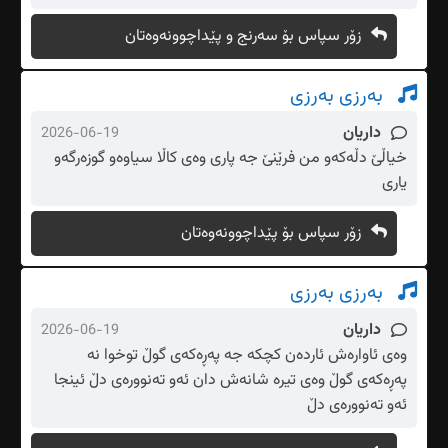
زۆر سپاس بۆ سەرنج و پێداچوونەوەتان
بەرزی بەرزی
داریان
2026-06-19
خیاڵێ دڵەکەو من فرێنێ جە پاری وەی کاڵا سیاوەو گوزەرگەو
یاری
زۆر سپاس بۆ پێداچوونەوەتان
بەرزی بەرزی
داریان
2026-06-19
وەی ئاوارەش ئاردەن کچکە جە پەڕەکەی گوڵ توخوا نە
پەڕەکەی گوڵ وەی تیرە شانەش دان ئەو تەنوورەی دڵ ئینجا
ئەو تەنوورەی دڵ