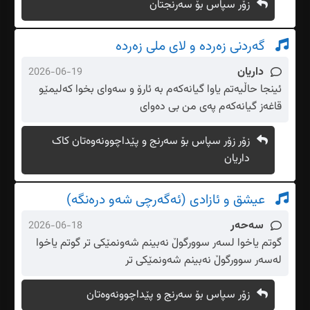
زۆر سپاس بۆ سەرنجتان
گەردنی زەردە و لای ملی زەردە
داریان
2026-06-19
ئینجا حاڵیەتم یاوا گیانەکەم بە ئارۆ و سەوای بخوا کەلیمێو
قاغەز گیانەکەم پەی من بی دەوای
زۆر زۆر سپاس بۆ سەرنج و پێداچوونەوەتان کاک
داریان
عیشق و ئازادی (ئەگەرچی شەو درەنگە)
سەحەر
2026-06-18
گوتم یاخوا لسەر سوورگوڵ نەبینم شەونمێکی تر گوتم یاخوا
لەسەر سوورگوڵ نەبینم شەونمێکی تر
زۆر سپاس بۆ سەرنج و پێداچوونەوەتان