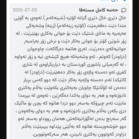
حەمە کامل مستەفا
2026-07-05
خاڵ دێری خاڵ دێری گیانە کۆترە (شینەکەم ) ئەوەی بە گوێی
مندا دێت دەفەرمێت (کۆترە زینەکەم) (زینە) وشەیەکی
عەرەبیە بە مانای شتێک دێت بۆ جوانی بەکاری بهێنرێت ، لە
زۆر شوێن کۆتر بۆ جوانی بەکار دێت و نرخی زۆر بەرامبەر
جوانیەکەی دەدرێت. ئەرێ هاتمە دەرگاکەت چاوجوان
(دزاودز) کەوتم ، ئەو وشەیەکە هیچ کێشەی نیە و زۆر تەواوە
، لە گەرمیانی باشوری کوردستان بە دیاریکراوەی لە شاری
کفری ئەو دەستە واژەی زۆر بەکار دەهێنرێت (دزاودز) لە
کاتێکدا ئەم دەستە واژەیە بەکار دێت کە دوو کەس بڕیار
دەدەن لە کۆڵانێکا چاویان بەیەکتری بکەوێت بەڵام یەکتری
نادۆزنەوە و هەر بە دوای یەکدا دەگەڕێن ، ئەوەی لە بیرمدا
مابێت ئەم چیرۆکە بەسەر دوو دزدا هاتوە کە بچن بۆ ماڵێک
دزی بکەن بەڵام یەکتری نادۆزنەوە و هەر بە دوای یەکەوەن ،
گەر سەرنج بدەن لەگۆرانیەکەش هەمان ڕووداو بەسەر ئەو
دوو خۆشەویستە هاتوە کە بەڵێنی پێداوە بیبینێت بەڵام
دزاودز کەوتوون یەکتری نابینن، هەر سەرکەوتووبن.