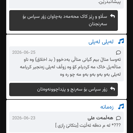
پیشانبدرێن.
سڵاو و ڕێز کاک محەمەد بەچاوان زۆر سپاس بۆ
سەرنجتان
لەیلی لەیلی
2026-06-25
ئەوسا مناڵ بیم گیانی مناڵی بەدخوو ( بد اخلاق) وە ناو
مناڵەیل خاک مه کردیام کۆ وە زوڵف لەیلی زەنجیر کریامە
لەیلی بەو بەو بەو بەو مه چو ره وه
زۆر سپاس بۆ سەرنج و پێداچوونەوەتان
زەمانە
هەڵمەت علی
2026-06-23
???* لە م دەقە ئەڵێت [بتکاتێ ڕازی ]