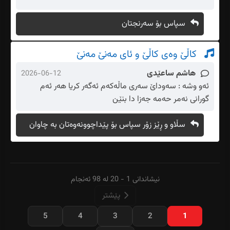
سپاس بۆ سەرنجتان
کاڵێ وەی کاڵێ و ئای مەنێ مەنێ
هاشم ساعێدی
2026-06-12
ئەو وشە : سەوداێ سەری ماڵەکەم ئەگەر کریا هەر ئەم
گورانی نەمر حەمە جەزا دا بنێن
سڵاو و ڕێز زۆر سپاس بۆ پێداچوونەوەتان بە چاوان
نیشاندانی 1 - 20 لە 98 ئەنجام
پێشتر
5
4
3
2
1