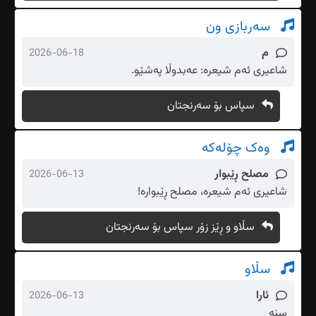
سەربازی ون
م
2026-06-18
شاعیری ئەم شیعرە: عەبدوڵا پەشێو.
سپاس بۆ سەرنجتان
وەک چۆلەکە
مصلح ڕێبوار
2026-06-13
شاعیری ئەم شیعرە، مصلح ڕێبوارە!
سڵاو و ڕێز زۆر سپاس بۆ سەرنجتان
سڵاو
ئارا
2026-06-13
سنه