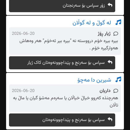
زۆر سپاس بۆ سەرنجتان
لە گوڵ و لە گوڵان
ژیار ڕۆژ
2026-06-20
بیرە بیرە خۆم درووستە نە "بیرە بیر ئەخۆم" هەر وەهاش
هەوارگیرە خۆم .
سپاس بۆ سەرنج و پێداچوونەوەتان کاک ژیار
شیرین دا مەچۆ
داریان
2026-06-20
هەرچنذە کەروو خیاڵ خیاڵان یا سەرەم مەشۆ گیان یا ماڵ بە
تاڵان
سپاس بۆ سەرنج و پێداچوونەوەتان