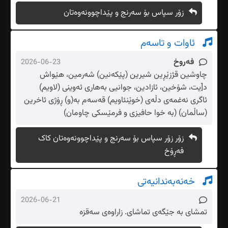
زۆر سپاس بۆ سەرنج و پێداچوونەوەتان
ئاوات و تاسەم
فەروخ
2026-06-23
چاوشین قژزێڕین شیرین (پێکەنین) شەرمین، هێواش
د[یت، شۆخین، ئازادین، جوانیی بەهاری ئەوینی (لاویم)
ئاگری نەغمەی دڵەی (خوێنئاویم) قەسەم بە(و) ڕۆژی ئاخرین
(ساڵمان) (بە خوا حافیزی و فرمێسکی چاومان)
زۆر زۆر سپاس بۆ سەرنج و پێداچوونەوەتان کاک
فەڕۆخ
خەنەبەندانیەتی
2026-06-21
تمشای بە جێگەی تماشای. زاراوەی سەقزە