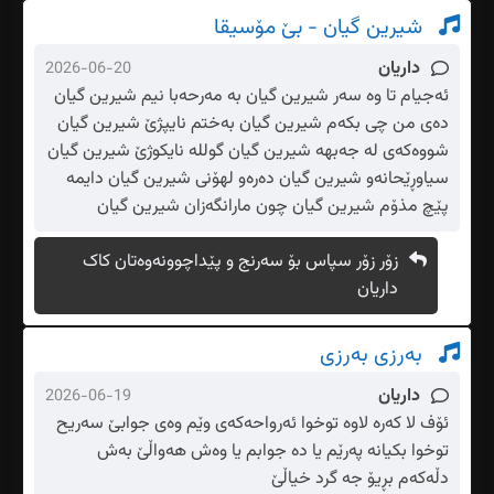
شیرین گیان - بێ مۆسیقا
داریان
2026-06-20
ئەجیام تا وە سەر شیرین گیان بە مەرحەبا نیم شیرین گیان
دەی من چی بکەم شیرین گیان بەختم نایپژێ شیرین گیان
شووەکەی لە جەبهە شیرین گیان گوللە نایکوژێ شیرین گیان
سیاوڕێحانەو شیرین گیان دەرەو لهۆنی شیرین گیان دایمە
پێچ مذۆم شیرین گیان چون مارانگەزان شیرین گیان
زۆر زۆر سپاس بۆ سەرنج و پێداچوونەوەتان کاک
داریان
بەرزی بەرزی
داریان
2026-06-19
ئۆف لا کەرە لاوە توخوا ئەرواحەکەی وێم وەی جوابێ سەریح
توخوا بکیانە پەرێم یا دە جوابم یا وەش هەواڵێ بەش
دڵەکەم بڕیۆ جە گرد خیاڵێ