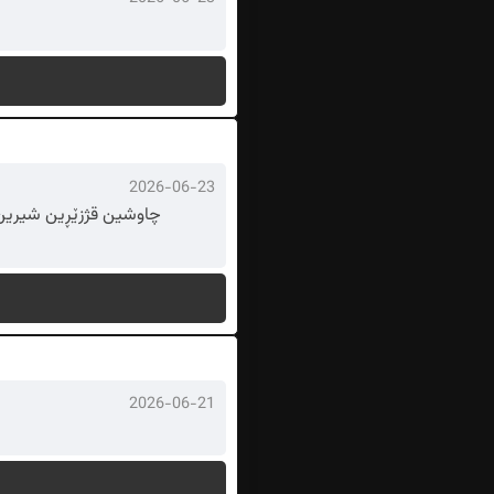
2026-06-23
چاوشین قژزێڕین شیرین 
2026-06-21