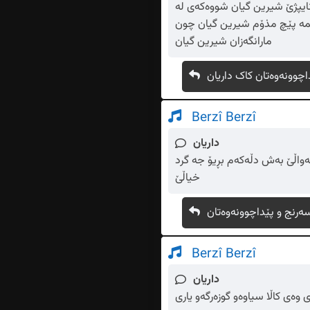
ایپژێ شیرین گیان شووەکەی لە
ایمە پێچ مذۆم شیرین گیان چون
مارانگەزان شیرین گیان
اچوونەوەتان کاک داریان
Berzî Berzî
داریان
هەواڵێ بەش دڵەکەم بڕیۆ جە گرد
خیاڵێ
ەرنج و پێداچوونەوەتان
Berzî Berzî
داریان
 وەی کاڵا سیاوەو گوزەرگەو یاری