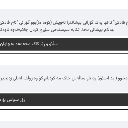
بەڵام پیشانی نەدا. تکایە سیستەمی سێرچ کردن چاکبەنەوە تاوەکو هەموو گۆرانیەکان پیشانبدرێن.
سڵاو و ڕێز کاک محەمەد بەچاوان
دخوو ( بد اخلاق) وە ناو مناڵەیل خاک مه کردیام کۆ وە زوڵف لەیلی زەنجیر ک
زۆر سپاس بۆ س