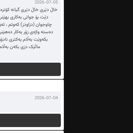
2026-07-05
خاڵ دێری خاڵ دێری گیانە کۆترە
دێت بۆ جوانی بەکاری بهێنر
چاوجوان (دزاودز) کەوتم ، ئە
دەستە واژەی زۆر بەکار دەهێنر
بکەوێت بەڵام یەکتری نادۆز
ماڵێک دزی بکەن بەڵام 
2026-07-04