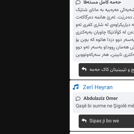
حەمە کامل مستەفا
وشەیەکی عەرەبیە بە مانای شتێک
ی دەدرێت. ئەرێ هاتمە دەرگاکەت
 دیاریکراوەی لە شاری کفری ئەو
ەن لە کۆڵانێکا چاویان بەیەکتری
ەسەر دوو دزدا هاتوە کە بچن بۆ
ەش هەمان ڕووداو بەسەر ئەو دوو
ج و تێبینیتان کاک حەمە
Zerî Heyran
Abdulaziz Omer
Qaşê bi surme ne Şigolê mê
Sipas ji bo we