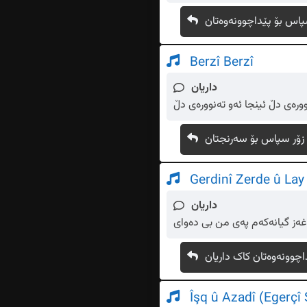
پاس بۆ پێداچوونەوەتان
Berzî Berzî
داریان
رەی دڵ ئینجا ئەو تەنوورەی دڵ
زۆر سپاس بۆ سەرنجتان
Gerdinî Zerde û Lay 
داریان
قاغەز گیانەکەم پەی من بی دەوای
اچوونەوەتان کاک داریان
Îşq û Azadî (Egerçî