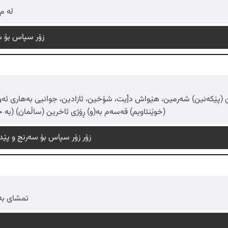
???* 
زۆر سپاس بۆ س
(پێکەنین) شەرمین، هێواش د[یت، شۆخین، ئازادین، جوانیی بەهاری ئەوین
(خوێنئاویم) قەسەم بە(و) ڕۆژی ئاخرین (ساڵمان) (بە 
زۆر زۆر سپاس بۆ سەرنج و پێد
تمشای بە 