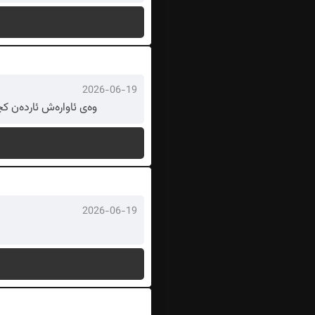
2026-06-19
وەی ئاوارەش ئاردەن کچ
2026-06-19