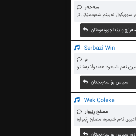
سەحەر
ر سوورگوڵ نەبینم شەونمێکی تر
ەرنج و پێداچوونەوەتان
Serbazî Win
م
سپاس بۆ سەرنجتان
Wek Çoleke
مصلح ڕێبوار
 زۆر سپاس بۆ سەرنجتان