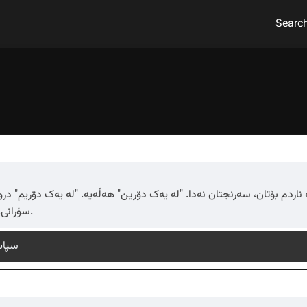
Searc
 ناردم بۆتان، سەرنجتان نەدا. "لە یەک دۊرین" هەڵەیە. "لە یەک دۊریم" در
سۆرانی. تکایە ئەم هەڵەیە دروست کەن.
سپاس