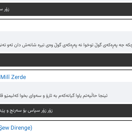
زۆر س
کە جە پەڕەکەی گوڵ توخوا نە پەڕەکەی گوڵ وەی تیرە شانەش دان ئەو تەنوو
Milî Zerde
ئینجا حاڵیەتم یاوا گیانەکەم بە ئارۆ و سەوای بخوا کەلیمێو 
زۆر زۆر سپاس بۆ سەرنج و پێد
 Şew Direnge)