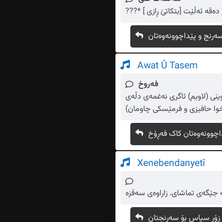
لە م دەقە ئەڵێت [بتکاتێ ڕازی ]
ەرنج و پێداچوونەوەتان
Awat Û Tasem
فەروخ
ی (لاویم) ئاگری نەغمەی دڵەی
خوا حافیزی و فرمێسکی چاومان)
اچوونەوەتان کاک فەڕۆخ
Xenebendanyetî
جێگەی تماشای. زاراوەی سەقزە
زۆر سپاس بۆ سەرنجتان