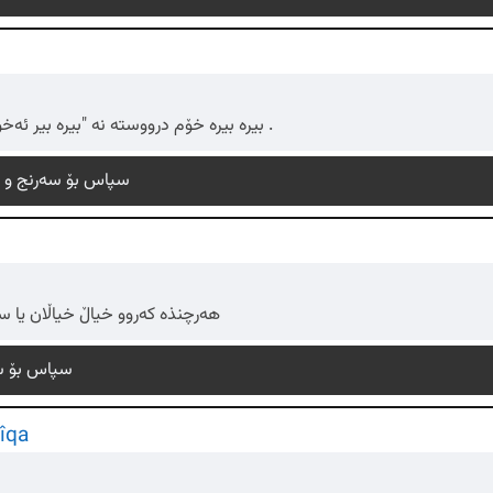
بیرە بیرە خۆم درووستە نە "بیرە بیر ئەخۆم" هەر وەهاش هەوارگیرە خۆم .
سپاس بۆ سەرنج و پێ
هەرچنذە کەروو خیاڵ خیاڵان یا سە
سپاس بۆ سە
îqa