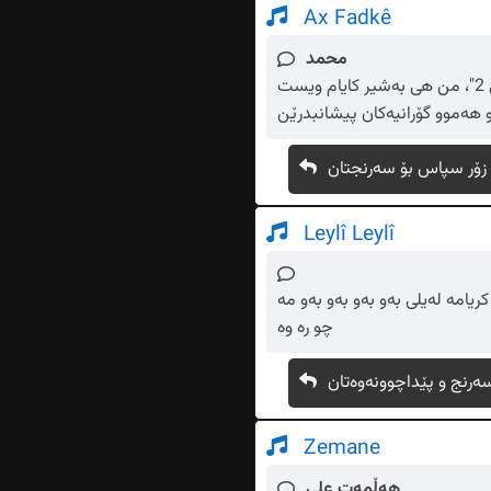
Ax Fadkê
محمد
کاتێک لە سێرچ نوسیبوم "ئاخ فادکێ" تەنها یەک گۆرانی پیشاندرا ئەویش (کۆما ما)بوو گۆرانی "ئاخ فادکێ 2"، من هی بەشیر کایام ویست
 زۆر سپاس بۆ سەرنجتان
Leylî Leylî
ریامە لەیلی بەو بەو بەو بەو مه
چو ره وه
ەرنج و پێداچوونەوەتان
Zemane
هەڵمەت علی